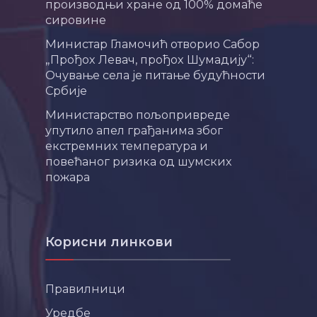
производњи хране од 100% домаће
сировине
Министар Гламочић отворио Сабор
„Прођох Левач, прођох Шумадију“:
Очување села је питање будућности
Србије
Министарство пољопривреде
упутило апел грађанима због
екстремних температура и
повећаног ризика од шумских
пожара
Корисни линкови
Правилници
Уредбе