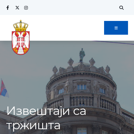
Извештаји са
тржишта