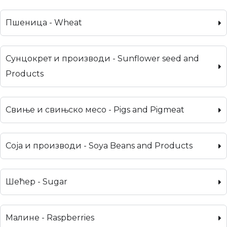
Пшеница - Wheat
Сунцокрет и производи - Sunflower seed and
Products
Свиње и свињско месо - Pigs and Pigmeat
Соја и производи - Soya Beans and Products
Шећер - Sugar
Малине - Raspberries