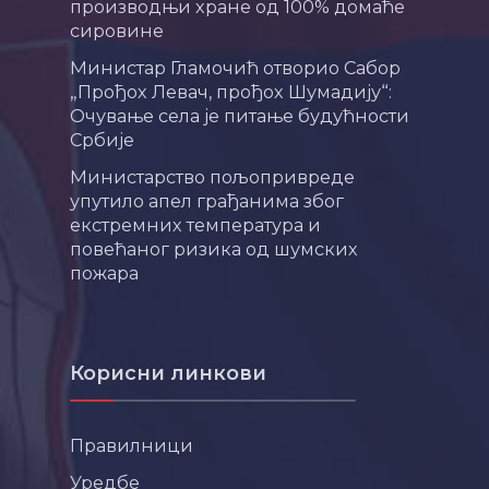
производњи хране од 100% домаће
сировине
Министар Гламочић отворио Сабор
„Прођох Левач, прођох Шумадију“:
Очување села је питање будућности
Србије
Министарство пољопривреде
упутило апел грађанима због
екстремних температура и
повећаног ризика од шумских
пожара
Корисни линкови
Правилници
Уредбе