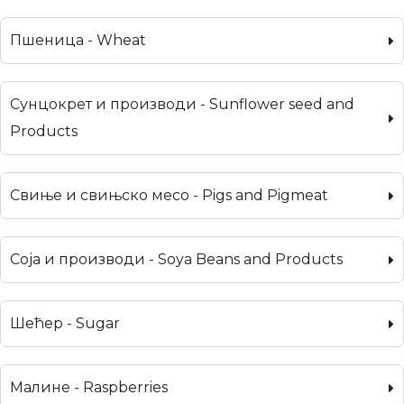
Пшеница - Wheat
Сунцокрет и производи - Sunflower seed and
Products
Свиње и свињско месо - Pigs and Pigmeat
Соја и производи - Soya Beans and Products
Шећер - Sugar
Малине - Raspberries