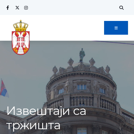
Извештаји са
тржишта