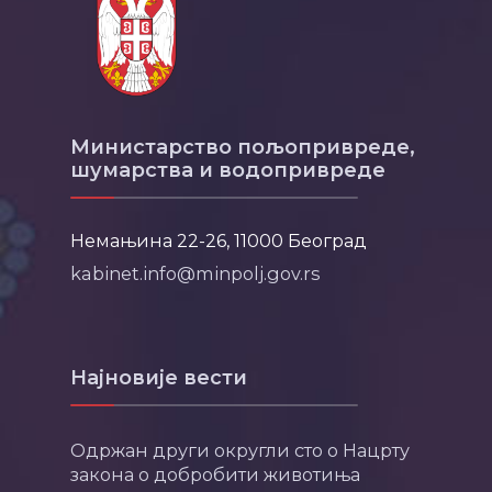
Министарство пољопривреде,
шумарства и водопривреде
Немањина 22-26, 11000 Београд
kabinet.info@minpolj.gov.rs
Најновије вести
Одржан други округли сто о Нацрту
закона о добробити животиња