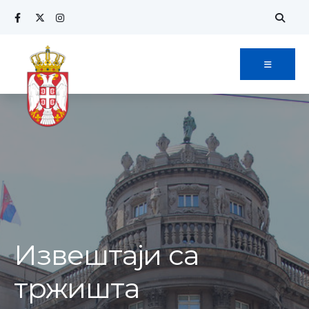
Извештаји са
тржишта