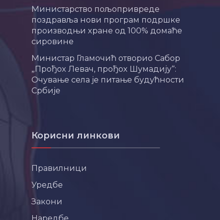
Министарство пољопривреде
поздравља нови програм подршке
производњи хране од 100% домаће
сировине
Министар Гламочић отворио Сабор
„Прођох Левач, прођох Шумадију“:
Очување села је питање будућности
Србије
Корисни линкови
Правилници
Уредбе
Закони
Наредбе