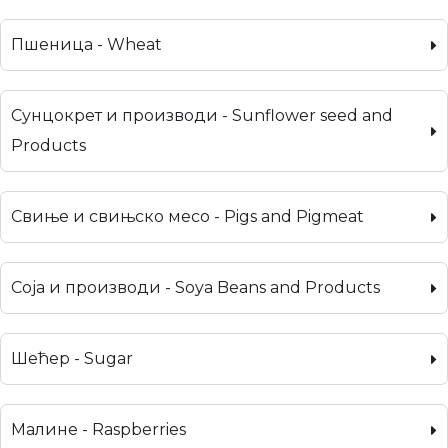
Пшеница - Wheat
Сунцокрет и производи - Sunflower seed and
Products
Свиње и свињско месо - Pigs and Pigmeat
Соја и производи - Soya Beans and Products
Шећер - Sugar
Малине - Raspberries