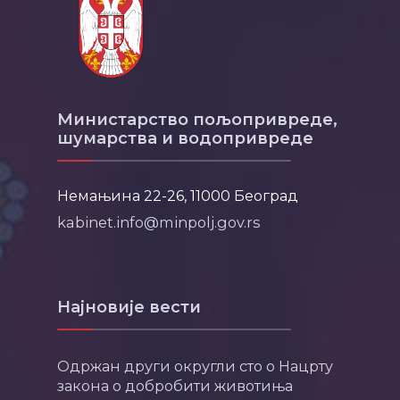
Министарство пољопривреде,
шумарства и водопривреде
Немањина 22-26, 11000 Београд
kabinet.info@minpolj.gov.rs
Најновије вести
Одржан други округли сто о Нацрту
закона о добробити животиња