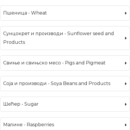
Пшеница - Wheat
Сунцокрет и производи - Sunflower seed and
Products
Свиње и свињско месо - Pigs and Pigmeat
Соја и производи - Soya Beans and Products
Шећер - Sugar
Малине - Raspberries