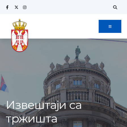
Извештаји са
тржишта