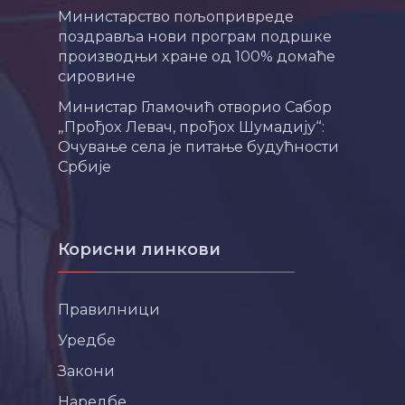
Министарство пољопривреде
поздравља нови програм подршке
производњи хране од 100% домаће
сировине
Министар Гламочић отворио Сабор
„Прођох Левач, прођох Шумадију“:
Очување села је питање будућности
Србије
Корисни линкови
Правилници
Уредбе
Закони
Наредбе