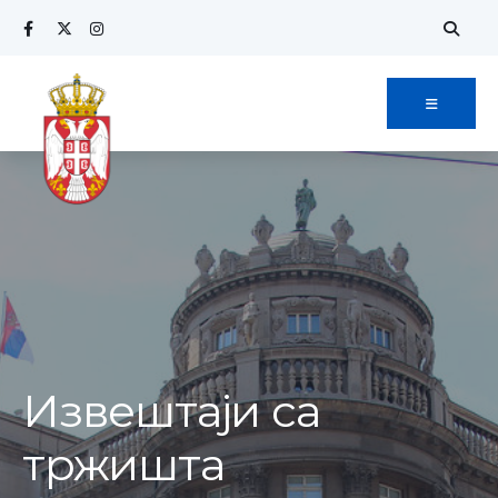
Извештаји са
тржишта