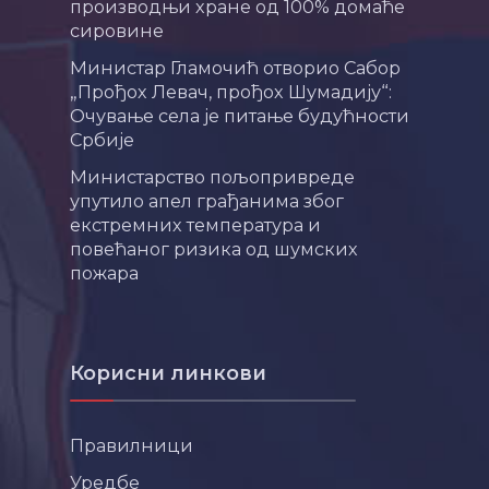
производњи хране од 100% домаће
сировине
Министар Гламочић отворио Сабор
„Прођох Левач, прођох Шумадију“:
Очување села је питање будућности
Србије
Министарство пољопривреде
упутило апел грађанима због
екстремних температура и
повећаног ризика од шумских
пожара
Корисни линкови
Правилници
Уредбе