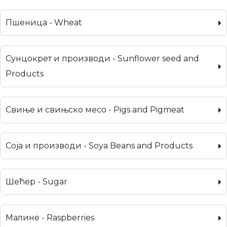
Пшеница - Wheat
Сунцокрет и производи - Sunflower seed and
Products
Свиње и свињско месо - Pigs and Pigmeat
Соја и производи - Soya Beans and Products
Шећер - Sugar
Малине - Raspberries