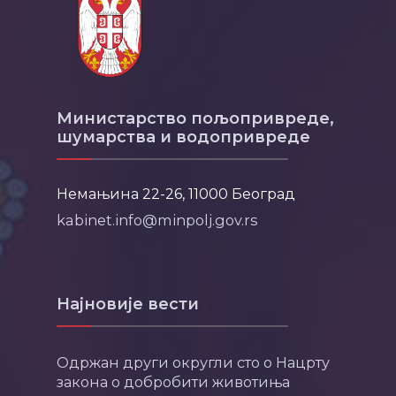
Министарство пољопривреде,
шумарства и водопривреде
Немањина 22-26, 11000 Београд
kabinet.info@minpolj.gov.rs
Најновије вести
Одржан други округли сто о Нацрту
закона о добробити животиња