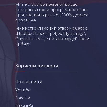
Министарство пољопривреде
поздравља нови програм подршке
производњи хране од 100% домаће
сировине
Министар Гламочић отворио Сабор
„Прођох Левач, прођох Шумадију“:
Очување села је питање будућности
Србије
Корисни линкови
Правилници
Уредбе
Закони
Наредбе