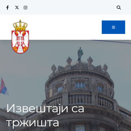
Извештаји са
тржишта