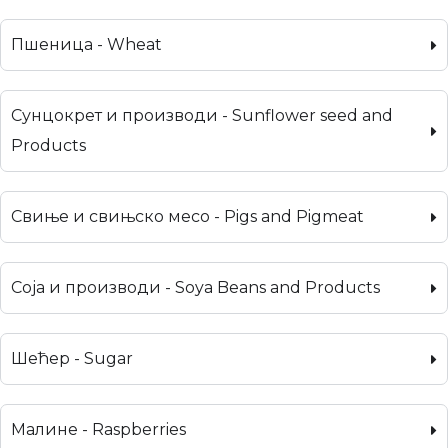
Пшеница - Wheat
Сунцокрет и производи - Sunflower seed and
Products
Свиње и свињско месо - Pigs and Pigmeat
Соја и производи - Soya Beans and Products
Шећер - Sugar
Малине - Raspberries