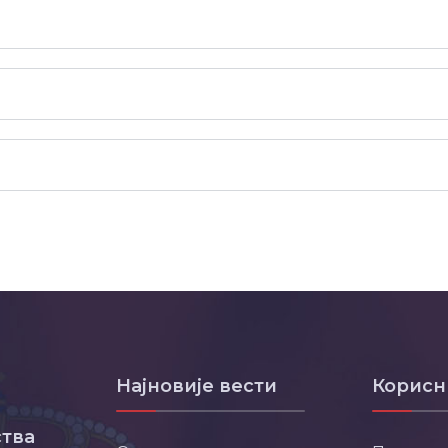
Најновије вести
Корисн
тва