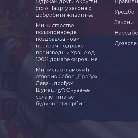
Одржан други округли
Правил
сто о Нацрту закона о
Уредбе
добробити животиња
Закони
Министарство
пољопривреде
Наредбе
поздравља нови
Дозволе
програм подршке
производњи хране од
100% домаће сировине
Министар Гламочић
отворио Сабор „Прођох
Левач, прођох
Шумадију“: Очување
села је питање
будућности Србије