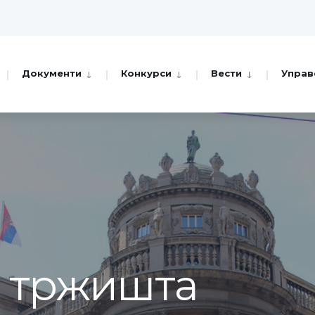
Документи
Конкурси
Вести
Управ
а тржишта