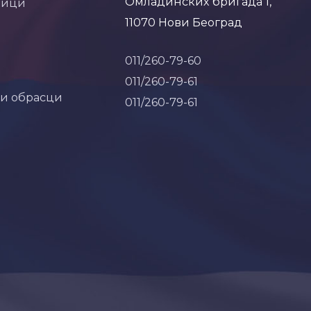
Омладинских бригада 1,
ници
11070 Нови Београд
011/260-79-60
011/260-79-61
 и обрасци
011/260-79-61