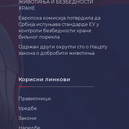
ЖИВОТИЊА И БЕЗБЕДНОСТИ
ХРАНЕ
Европска комисија потврдила да
Србија испуњава стандарде ЕУ у
контроли безбедности хране
биљног порекла
Одржан други округли сто о Нацрту
закона о добробити животиња
Корисни линкови
Правилници
Уредбе
Закони
Наредбе