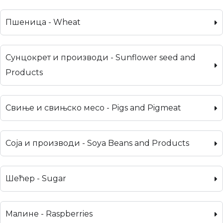
Пшеница - Wheat
Сунцокрет и производи - Sunflower seed and
Products
Свиње и свињско месо - Pigs and Pigmeat
Соја и производи - Soya Beans and Products
Шећер - Sugar
Малине - Raspberries