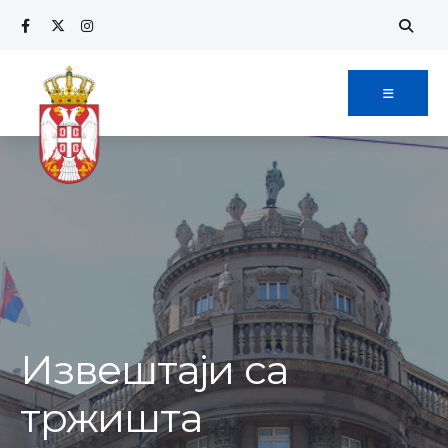
Извештаји са
тржишта