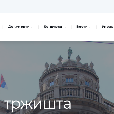
Документи
Конкурси
Вести
Управ
а тржишта