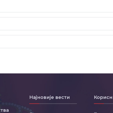
Најновије вести
Корисн
тва