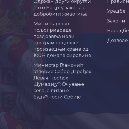
Одржан други округли
Правил
сто о Нацрту закона о
Уредбе
добробити животиња
Закони
Министарство
пољопривреде
Наредбе
поздравља нови
Дозволе
програм подршке
производњи хране од
100% домаће сировине
Министар Гламочић
отворио Сабор „Прођох
Левач, прођох
Шумадију“: Очување
села је питање
будућности Србије