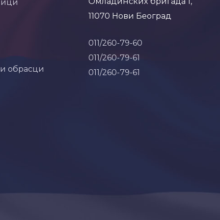
Омладинских бригада 1,
ници
11070 Нови Београд
011/260-79-60
011/260-79-61
 и обрасци
011/260-79-61