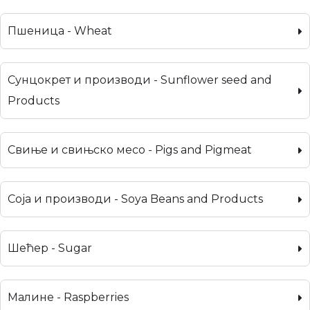
Пшеница - Wheat
Сунцокрет и производи - Sunflower seed and
Products
Свиње и свињско месо - Pigs and Pigmeat
Соја и производи - Soya Beans and Products
Шећер - Sugar
Малине - Raspberries