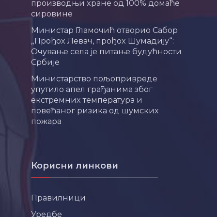
производњи хране од 100% домаће
сировине
Министар Гламочић отворио Сабор
„Прођох Левач, прођох Шумадију“:
Очување села је питање будућности
Србије
Министарство пољопривреде
упутило апел грађанима због
екстремних температура и
повећаног ризика од шумских
пожара
Корисни линкови
Правилници
Уредбе