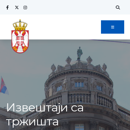
Извештаји са
тржишта