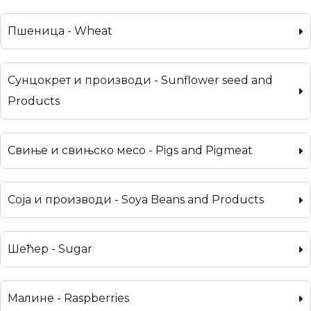
Пшеница - Wheat
Сунцокрет и производи - Sunflower seed and
Products
Свиње и свињско месо - Pigs and Pigmeat
Соја и производи - Soya Beans and Products
Шећер - Sugar
Малине - Raspberries