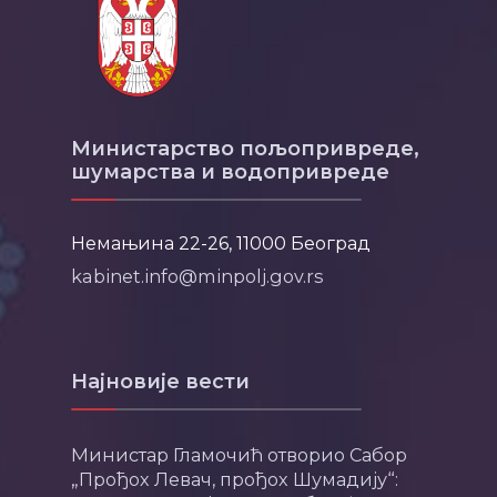
Министарство пољопривреде,
шумарства и водопривреде
Немањина 22-26, 11000 Београд
kabinet.info@minpolj.gov.rs
Најновије вести
Министар Гламочић отворио Сабор
„Прођох Левач, прођох Шумадију“: