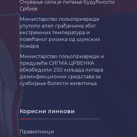
Очување села је питање будућности
Србије
Министарство пољопривреде
упутило апел грађанима због
екстремних температура и
повећаног ризика од шумских
пожара
Министарство пољопривреде и
предузеће СИГМА ЦРВЕНКА
обезбедили 250 хиљада литара
дезинфекционих средстава за
сузбијање болести животиња
Корисни линкови
Правилници