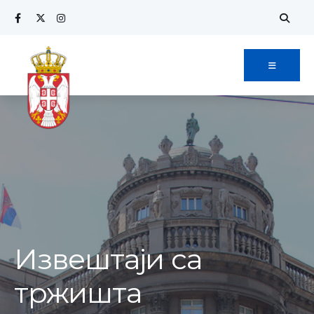
Извештаји са
тржишта