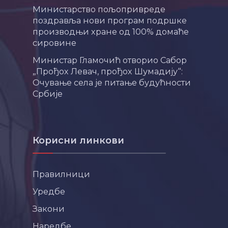
Министарство пољопривреде
поздравља нови програм подршке
производњи хране од 100% домаће
сировине
Министар Гламочић отворио Сабор
„Прођох Левач, прођох Шумадију“:
Очување села је питање будућности
Србије
Корисни линкови
Правилници
Уредбе
Закони
Наредбе