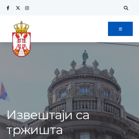
Извештаји са
тржишта