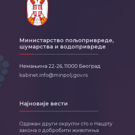
Министарство пољопривреде,
шумарства и водопривреде
Немањина 22-26, 11000 Београд
kabinet.info@minpolj.gov.rs
Најновије вести
Одржан други округли сто о Нацрту
закона о добробити животиња