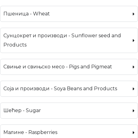
Пшеница - Wheat
Сунцокрет и производи - Sunflower seed and
Products
Свиње и свињско месо - Pigs and Pigmeat
Соја и производи - Soya Beans and Products
Шећер - Sugar
Малине - Raspberries