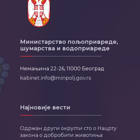
Министарство пољопривреде,
шумарства и водопривреде
Немањина 22-26, 11000 Београд
kabinet.info@minpolj.gov.rs
Најновије вести
Одржан други округли сто о Нацрту
закона о добробити животиња