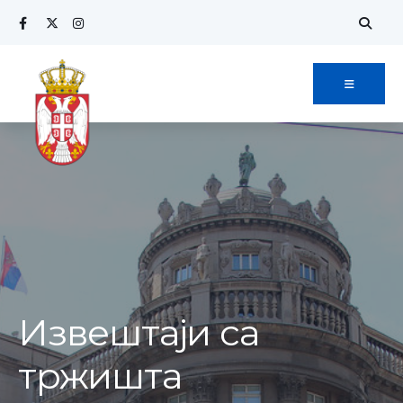
Извештаји са
тржишта