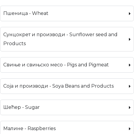
Пшеница - Wheat
Сунцокрет и производи - Sunflower seed and
Products
Свиње и свињско месо - Pigs and Pigmeat
Соја и производи - Soya Beans and Products
Шећер - Sugar
Малине - Raspberries