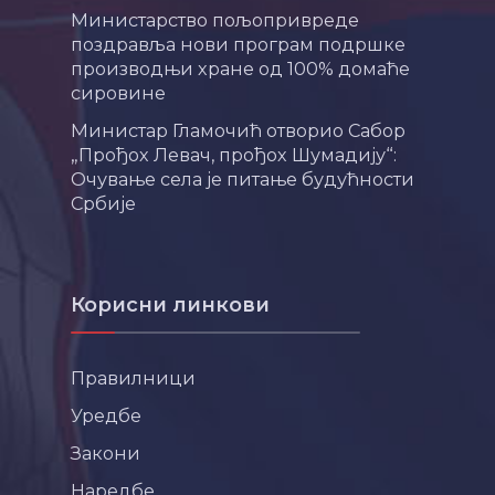
Министарство пољопривреде
поздравља нови програм подршке
производњи хране од 100% домаће
сировине
Министар Гламочић отворио Сабор
„Прођох Левач, прођох Шумадију“:
Очување села је питање будућности
Србије
Корисни линкови
Правилници
Уредбе
Закони
Наредбе