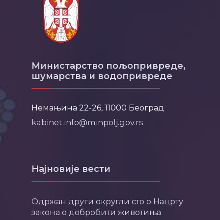
Министарство пољопривреде,
шумарства и водопривреде
Немањина 22-26, 11000 Београд
kabinet.info@minpolj.gov.rs
Најновије вести
Одржан други округли сто о Нацрту
закона о добробити животиња