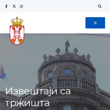
Извештаји са
тржишта