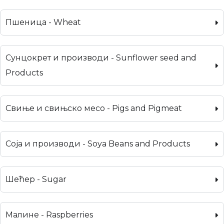
Пшеница - Wheat
Сунцокрет и производи - Sunflower seed and
Products
Свиње и свињско месо - Pigs and Pigmeat
Соја и производи - Soya Beans and Products
Шећер - Sugar
Малине - Raspberries