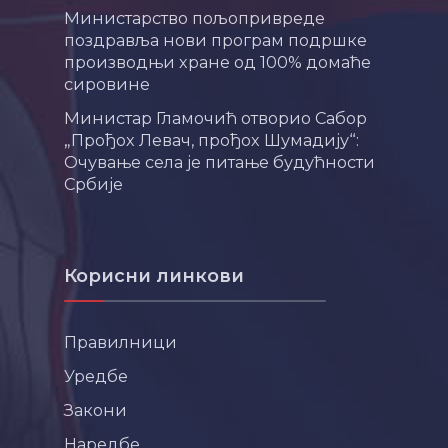
Министарство пољопривреде
поздравља нови програм подршке
производњи хране од 100% домаће
сировине
Министар Гламочић отворио Сабор
„Прођох Левач, прођох Шумадију“:
Очување села је питање будућности
Србије
Корисни линкови
Правилници
Уредбе
Закони
Наредбе