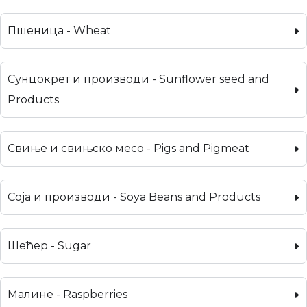
Пшеница - Wheat
Сунцокрет и производи - Sunflower seed and
Products
Свиње и свињско месо - Pigs and Pigmeat
Соја и производи - Soya Beans and Products
Шећер - Sugar
Малине - Raspberries