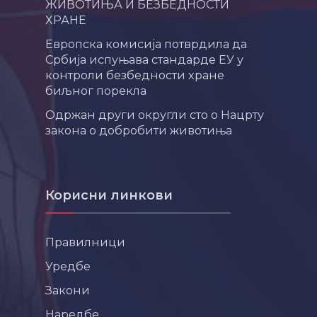
ЖИВОТИЊА И БЕЗБЕДНОСТИ
ХРАНЕ
Европска комисија потврдила да
Србија испуњава стандарде ЕУ у
контроли безбедности хране
биљног порекла
Одржан други округли сто о Нацрту
закона о добробити животиња
Корисни линкови
Правилници
Уредбе
Закони
Наредбе