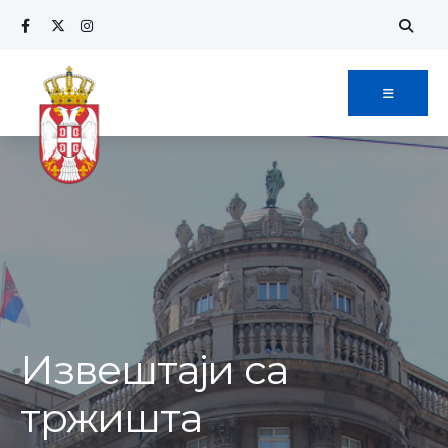
Извештаји са
тржишта