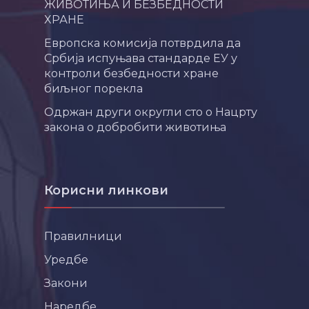
ЖИВОТИЊА И БЕЗБЕДНОСТИ
ХРАНЕ
Европска комисија потврдила да
Србија испуњава стандарде ЕУ у
контроли безбедности хране
биљног порекла
Одржан други округли сто о Нацрту
закона о добробити животиња
Корисни линкови
Правилници
Уредбе
Закони
Наредбе