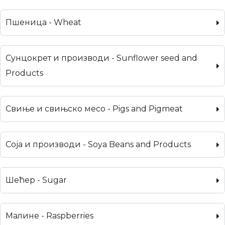
Пшеница - Wheat
Сунцокрет и производи - Sunflower seed and
Products
Свиње и свињско месо - Pigs and Pigmeat
Соја и производи - Soya Beans and Products
Шећер - Sugar
Малине - Raspberries