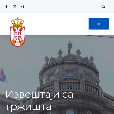
Извештаји са
тржишта