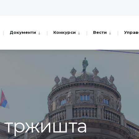
Документи
Конкурси
Вести
Управ
а тржишта