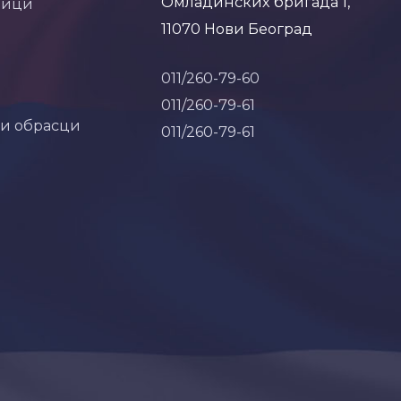
Омладинских бригада 1,
ници
11070 Нови Београд
011/260-79-60
011/260-79-61
 и обрасци
011/260-79-61