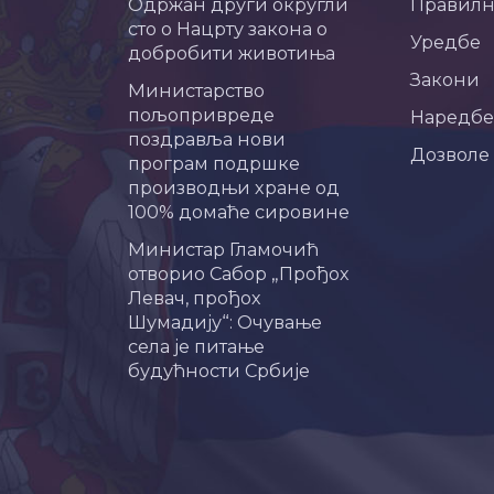
Одржан други округли
Правил
сто о Нацрту закона о
Уредбе
добробити животиња
Закони
Министарство
пољопривреде
Наредбе
поздравља нови
Дозволе
програм подршке
производњи хране од
100% домаће сировине
Министар Гламочић
отворио Сабор „Прођох
Левач, прођох
Шумадију“: Очување
села је питање
будућности Србије