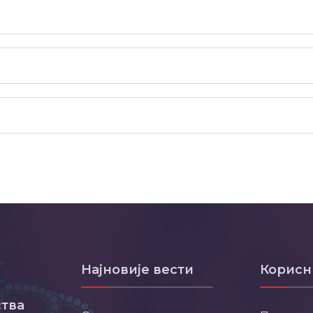
Најновије вести
Корисн
тва