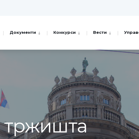
Документи
Конкурси
Вести
Управ
а тржишта