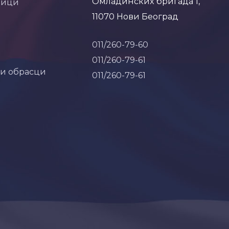
Омладинских бригада 1,
ници
11070 Нови Београд
011/260-79-60
011/260-79-61
 и обрасци
011/260-79-61