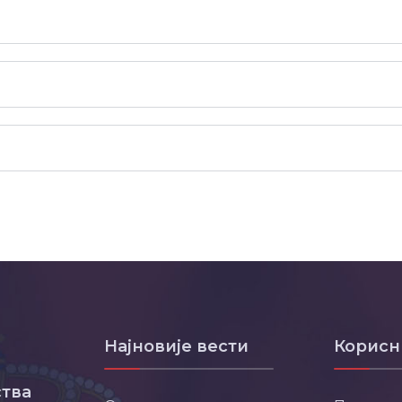
Најновије вести
Корисн
тва