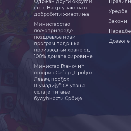
Одржан други округли
Правил
сто о Нацрту закона о
Уредбе
добробити животиња
Закони
Министарство
пољопривреде
Наредбе
поздравља нови
Дозволе
програм подршке
производњи хране од
100% домаће сировине
Министар Гламочић
отворио Сабор „Прођох
Левач, прођох
Шумадију“: Очување
села је питање
будућности Србије