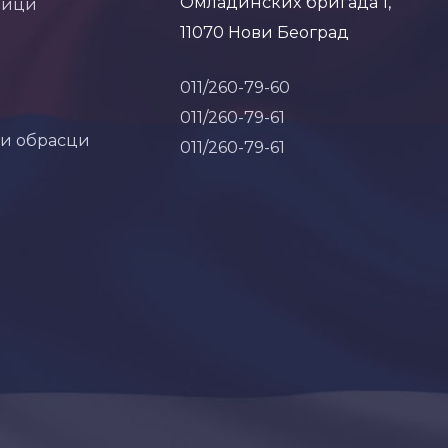
Омладинских бригада 1,
ници
11070 Нови Београд
011/260-79-60
011/260-79-61
 и обрасци
011/260-79-61