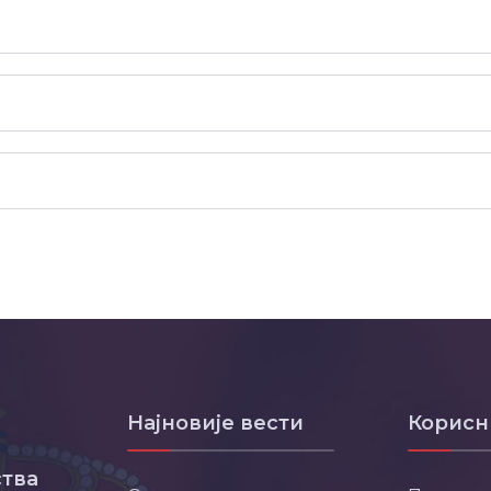
Најновије вести
Корисн
тва