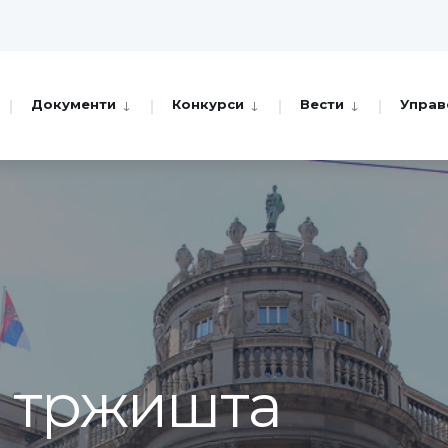
Документи
Конкурси
Вести
Управ
а тржишта