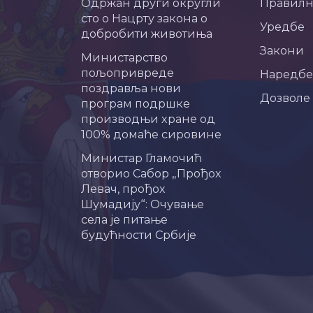
Одржан други округли
Правил
сто о Нацрту закона о
Уредбе
добробити животиња
Закони
Министарство
пољопривреде
Наредбе
поздравља нови
Дозволе
програм подршке
производњи хране од
100% домаће сировине
Министар Гламочић
отворио Сабор „Прођох
Левач, прођох
Шумадију“: Очување
села је питање
будућности Србије