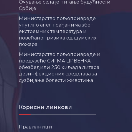
Очување села је питање будућности
Србије
Министарство пољопривреде
упутило апел грађанима због
екстремних температура и
повећаног ризика од шумских
пожара
Министарство пољопривреде и
предузеће СИГМА ЦРВЕНКА
обезбедили 250 хиљада литара
дезинфекционих средстава за
сузбијање болести животиња
Корисни линкови
Правилници