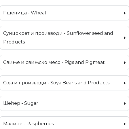
Пшеница - Wheat
Сунцокрет и производи - Sunflower seed and
Products
Свиње и свињско месо - Pigs and Pigmeat
Соја и производи - Soya Beans and Products
Шећер - Sugar
Малине - Raspberries