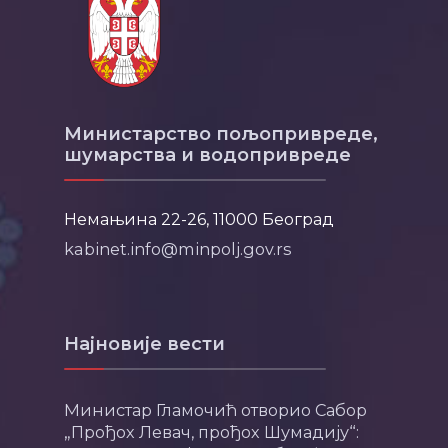
Министарство пољопривреде,
шумарства и водопривреде
Немањина 22-26, 11000 Београд
kabinet.info@minpolj.gov.rs
Најновије вести
Министар Гламочић отворио Сабор
„Прођох Левач, прођох Шумадију“: