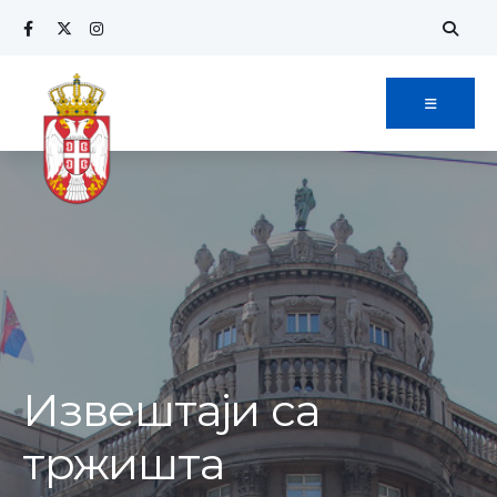
Извештаји са
тржишта