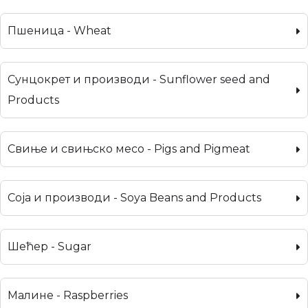
Пшеница - Wheat
Сунцокрет и производи - Sunflower seed and
Products
Свиње и свињско месо - Pigs and Pigmeat
Соја и производи - Soya Beans and Products
Шећер - Sugar
Малине - Raspberries