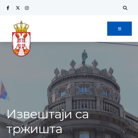
Извештаји са
тржишта