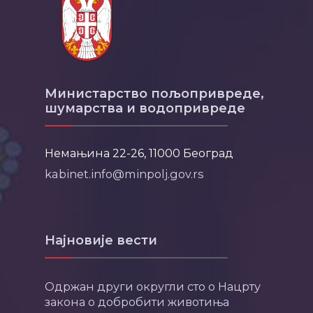
Министарство пољопривреде,
шумарства и водопривреде
Немањина 22-26, 11000 Београд
kabinet.info@minpolj.gov.rs
Најновије вести
Одржан други округли сто о Нацрту
закона о добробити животиња