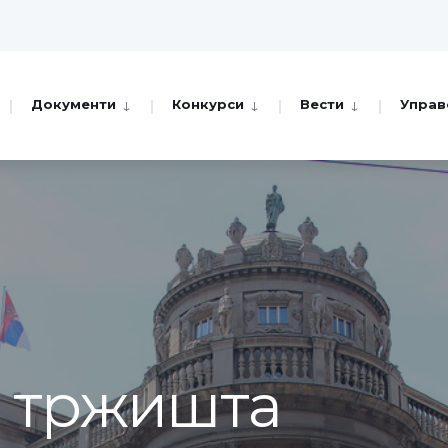
Документи
Конкурси
Вести
Управ
а тржишта