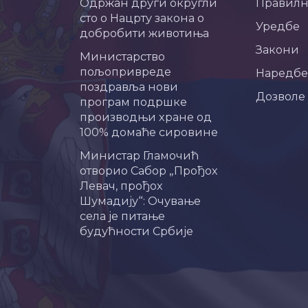
Одржан други округли
Правил
сто о Нацрту закона о
Уредбе
добробити животиња
Закони
Министарство
пољопривреде
Наредбе
поздравља нови
Дозволе
програм подршке
производњи хране од
100% домаће сировине
Министар Гламочић
отворио Сабор „Прођох
Левач, прођох
Шумадију“: Очување
села је питање
будућности Србије