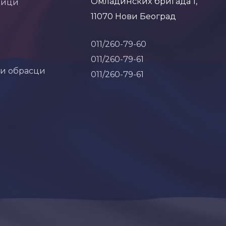
Омладинских бригада 1,
ници
11070 Нови Београд
011/260-79-60
011/260-79-61
 и обрасци
011/260-79-61