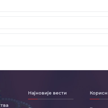
Најновије вести
Корисн
тва