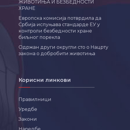
ЖИВОТИЊА И БЕЗБЕДНОСТИ
ХРАНЕ
Европска комисија потврдила да
Србија испуњава стандарде ЕУ у
контроли безбедности хране
биљног порекла
Одржан други округли сто о Нацрту
закона о добробити животиња
Корисни линкови
Правилници
Уредбе
Закони
Наредбе