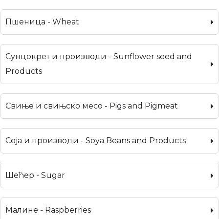
Пшеница - Wheat
Сунцокрет и производи - Sunflower seed and
Products
Свиње и свињско месо - Pigs and Pigmeat
Соја и производи - Soya Beans and Products
Шећер - Sugar
Малине - Raspberries