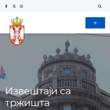
Извештаји са
тржишта