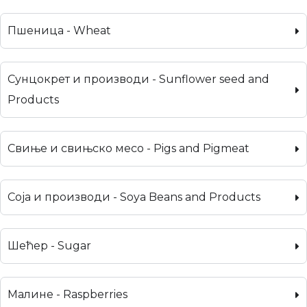
Пшеница - Wheat
Сунцокрет и производи - Sunflower seed and
Products
Свиње и свињско месо - Pigs and Pigmeat
Соја и производи - Soya Beans and Products
Шећер - Sugar
Малине - Raspberries