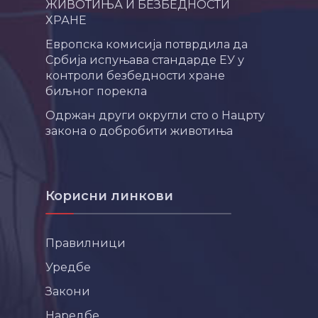
ЖИВОТИЊА И БЕЗБЕДНОСТИ
ХРАНЕ
Европска комисија потврдила да
Србија испуњава стандарде ЕУ у
контроли безбедности хране
биљног порекла
Одржан други округли сто о Нацрту
закона о добробити животиња
Корисни линкови
Правилници
Уредбе
Закони
Наредбе