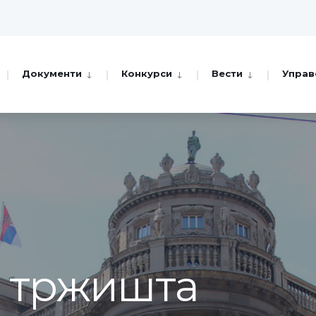
Документи
Конкурси
Вести
Управ
а тржишта