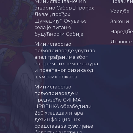
Министар Гламочић
Правил
отворио Сабор „Прођох
Уредбе
Левач, прођох
Шумадију“: Очување
Закони
села је питање
Наредбе
будућности Србије
Дозволе
Министарство
пољопривреде упутило
апел грађанима због
екстремних температура
и повећаног ризика од
шумских пожара
Министарство
пољопривреде и
предузеће СИГМА
ЦРВЕНКА обезбедили
250 хиљада литара
дезинфекционих
средстава за сузбијање
болести животиња