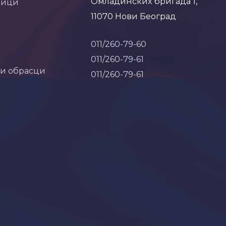
Омладинских бригада 1,
ници
11070 Нови Београд
011/260-79-60
011/260-79-61
 и обрасци
011/260-79-61