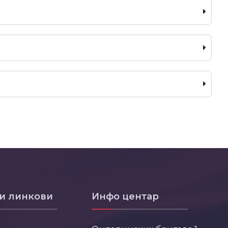
и линкови
Инфо центар