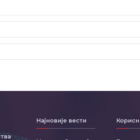
Најновије вести
Корисн
тва