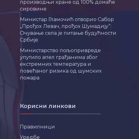
производњи хране од 100% домаће
сировине
Министар Гламочић отворио Сабор
„Прођох Левач, прођох Шумадију“:
Очување села је питање будућности
Србије
Министарство пољопривреде
упутило апел грађанима због
екстремних температура и
повећаног ризика од шумских
пожара
Корисни линкови
Правилници
Уредбе