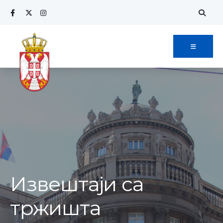
Извештаји са
тржишта