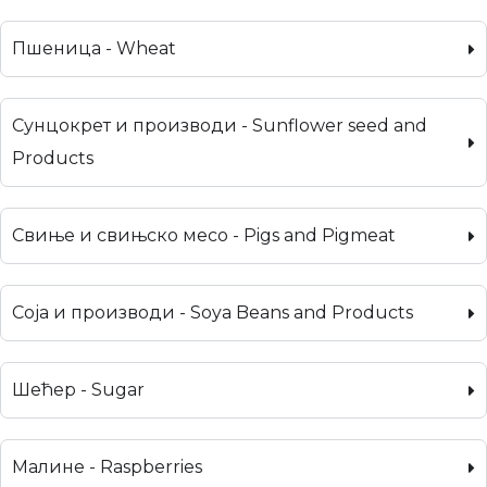
Пшеница - Wheat
Сунцокрет и производи - Sunflower seed and
Products
Свиње и свињско месо - Pigs and Pigmeat
Соја и производи - Soya Beans and Products
Шећер - Sugar
Малине - Raspberries