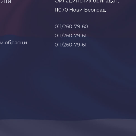
Омладинских бригада 1,
ници
11070 Нови Београд
011/260-79-60
011/260-79-61
 и обрасци
011/260-79-61