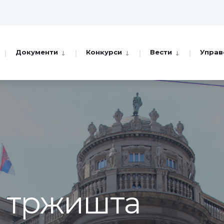
Документи
Конкурси
Вести
Управ
а тржишта