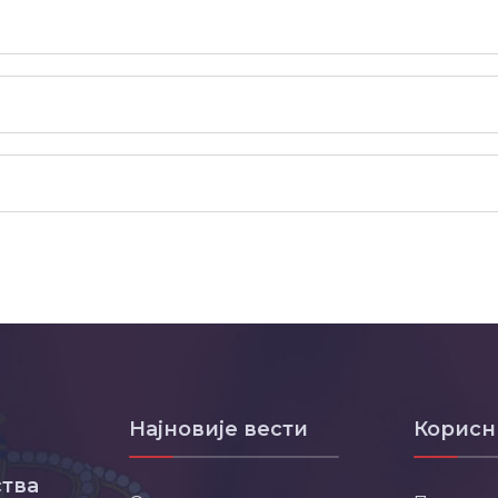
Најновије вести
Корисн
тва