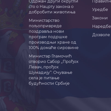
Одржан други округли
Правил
сто о Нацрту закона о
Уредбе
добробити животиња
Закони
Министарство
пољопривреде
Наредбе
поздравља нови
Дозволе
програм подршке
производњи хране од
100% домаће сировине
Министар Гламочић
отворио Сабор „Прођох
Левач, прођох
Шумадију“: Очување
села је питање
будућности Србије