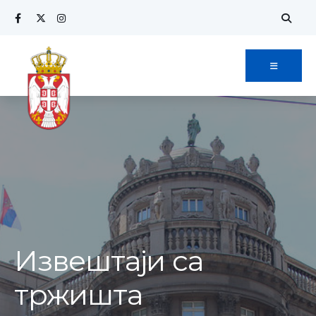
Извештаји са
тржишта