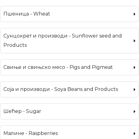
Пшеница - Wheat
Сунцокрет и производи - Sunflower seed and
Products
Свиње и свињско месо - Pigs and Pigmeat
Соја и производи - Soya Beans and Products
Шећер - Sugar
Малине - Raspberries