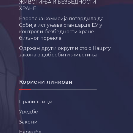
ЖИВОТИЊА И БЕЗБЕДНОСТИ
ХРАНЕ
Европска комисија потврдила да
Србија испуњава стандарде ЕУ у
контроли безбедности хране
биљног порекла
Одржан други округли сто о Нацрту
закона о добробити животиња
Корисни линкови
Правилници
Уредбе
Закони
Наредбе