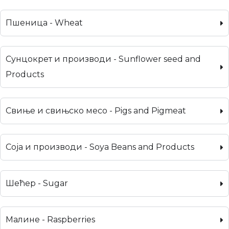
Пшеница - Wheat
Сунцокрет и производи - Sunflower seed and
Products
Свиње и свињско месо - Pigs and Pigmeat
Соја и производи - Soya Beans and Products
Шећер - Sugar
Малине - Raspberries