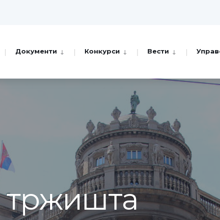
Документи
Конкурси
Вести
Управ
а тржишта