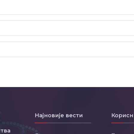
Најновије вести
Корисн
тва