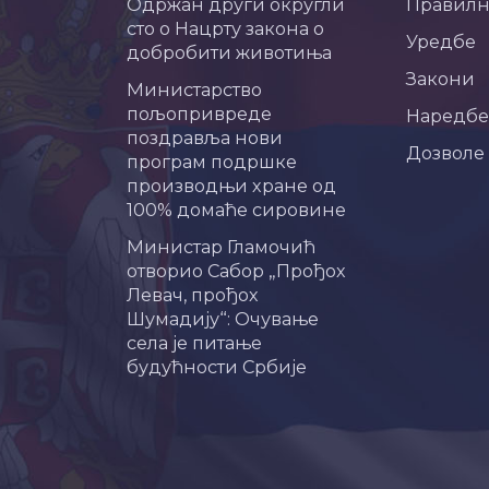
Одржан други округли
Правил
сто о Нацрту закона о
Уредбе
добробити животиња
Закони
Министарство
пољопривреде
Наредбе
поздравља нови
Дозволе
програм подршке
производњи хране од
100% домаће сировине
Министар Гламочић
отворио Сабор „Прођох
Левач, прођох
Шумадију“: Очување
села је питање
будућности Србије