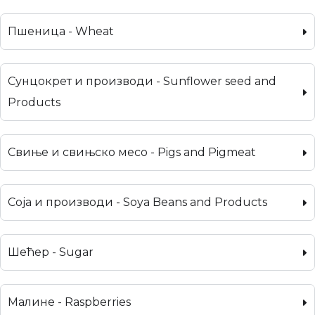
Пшеница - Wheat
Сунцокрет и производи - Sunflower seed and
Products
Свиње и свињско месо - Pigs and Pigmeat
Соја и производи - Soya Beans and Products
Шећер - Sugar
Малине - Raspberries