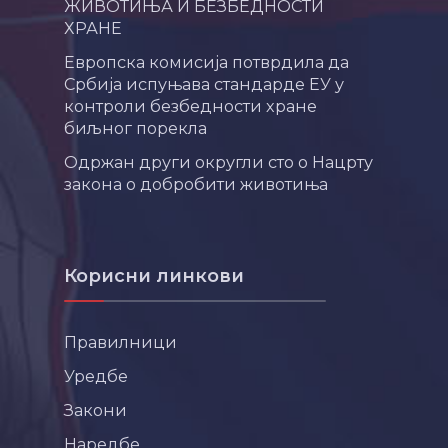
ЖИВОТИЊА И БЕЗБЕДНОСТИ
ХРАНЕ
Европска комисија потврдила да
Србија испуњава стандарде ЕУ у
контроли безбедности хране
биљног порекла
Одржан други округли сто о Нацрту
закона о добробити животиња
Корисни линкови
Правилници
Уредбе
Закони
Наредбе