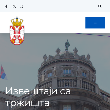
Извештаји са
тржишта