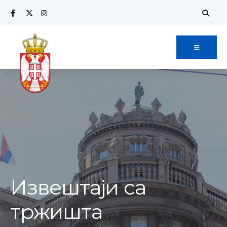
Извештаји са
тржишта