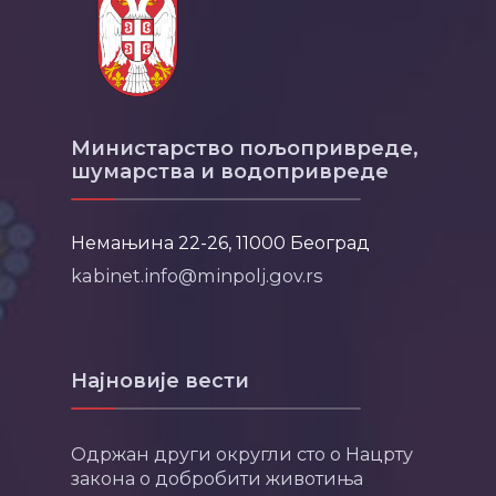
Министарство пољопривреде,
шумарства и водопривреде
Немањина 22-26, 11000 Београд
kabinet.info@minpolj.gov.rs
Најновије вести
Одржан други округли сто о Нацрту
закона о добробити животиња