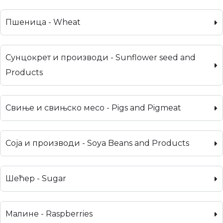
Пшеница - Wheat
Сунцокрет и производи - Sunflower seed and
Products
Свиње и свињско месо - Pigs and Pigmeat
Соја и производи - Soya Beans and Products
Шећер - Sugar
Малине - Raspberries