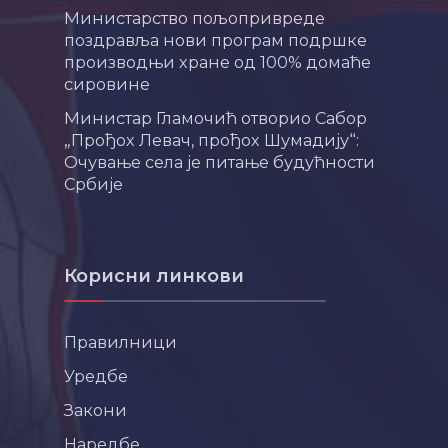
Министарство пољопривреде
поздравља нови програм подршке
производњи хране од 100% домаће
сировине
Министар Гламочић отворио Сабор
„Прођох Левач, прођох Шумадију“:
Очување села је питање будућности
Србије
Корисни линкови
Правилници
Уредбе
Закони
Наредбе