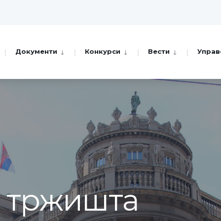
Документи
Конкурси
Вести
Управ
а тржишта