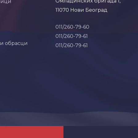
Омладинских бригада 1,
ници
11070 Нови Београд
011/260-79-60
011/260-79-61
 и обрасци
011/260-79-61