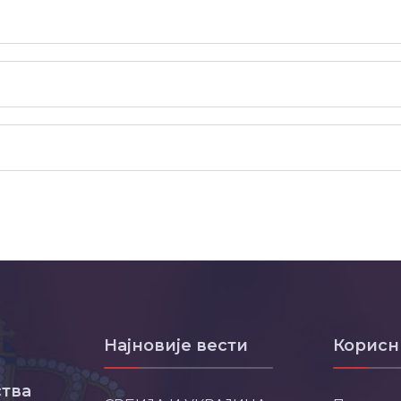
Најновије вести
Корисн
тва