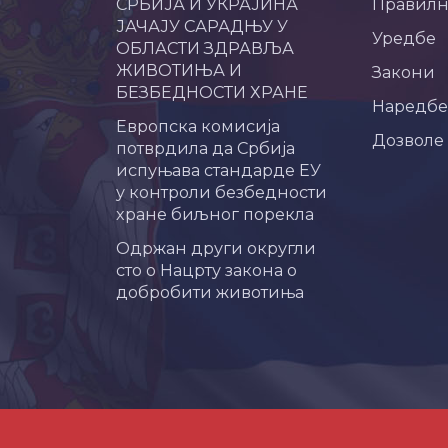
СРБИЈА И УКРАЈИНА
Правил
ЈАЧАЈУ САРАДЊУ У
Уредбе
ОБЛАСТИ ЗДРАВЉА
ЖИВОТИЊА И
Закони
БЕЗБЕДНОСТИ ХРАНЕ
Наредбе
Европска комисија
Дозволе
потврдила да Србија
испуњава стандарде ЕУ
у контроли безбедности
хране биљног порекла
Одржан други округли
сто о Нацрту закона о
добробити животиња