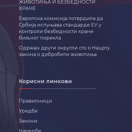
ЖИВОТИЊА И БЕЗБЕДНОСТИ
ХРАНЕ
Европска комисија потврдила да
Србија испуњава стандарде ЕУ у
контроли безбедности хране
биљног порекла
Одржан други округли сто о Нацрту
закона о добробити животиња
Корисни линкови
Правилници
Уредбе
Закони
Наредбе