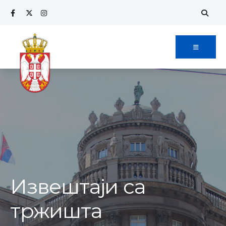
Извештаји са
тржишта