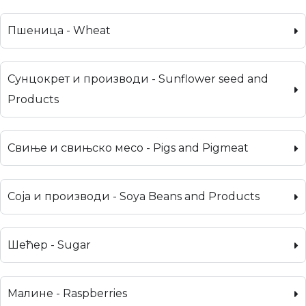
Пшеница - Wheat
Сунцокрет и производи - Sunflower seed and
Products
Свиње и свињско месо - Pigs and Pigmeat
Соја и производи - Soya Beans and Products
Шећер - Sugar
Малине - Raspberries