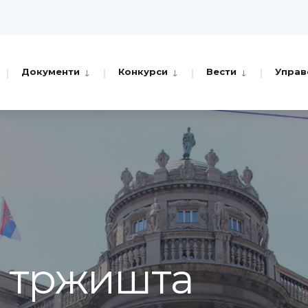
Документи
Конкурси
Вести
Управ
а тржишта