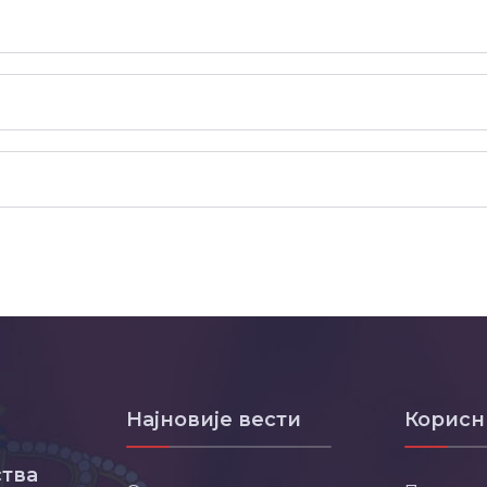
Најновије вести
Корисн
тва