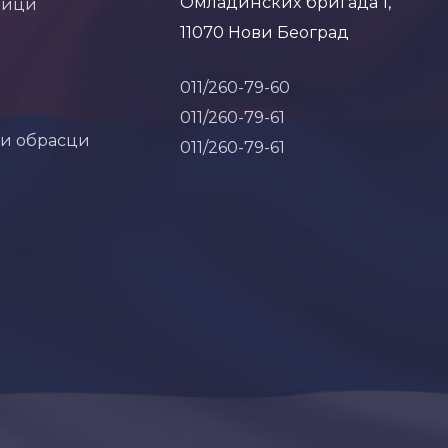
Омладинских бригада 1,
ници
11070 Нови Београд
011/260-79-60
011/260-79-61
 и обрасци
011/260-79-61