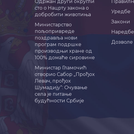
Одржан други округли
Правил
сто о Нацрту закона о
Уредбе
добробити животиња
Закони
Министарство
пољопривреде
Наредбе
поздравља нови
Дозволе
програм подршке
производњи хране од
100% домаће сировине
Министар Гламочић
отворио Сабор „Прођох
Левач, прођох
Шумадију“: Очување
села је питање
будућности Србије