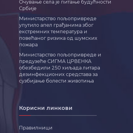
Очување села је питање будућности
Србије
Министарство пољопривреде
упутило апел грађанима због
екстремних температура и
повећаног ризика од шумских
пожара
Министарство пољопривреде и
предузеће СИГМА ЦРВЕНКА
обезбедили 250 хиљада литара
дезинфекционих средстава за
сузбијање болести животиња
Корисни линкови
Правилници