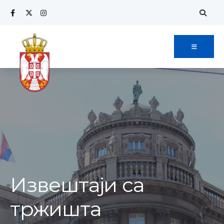
Извештаји са
тржишта