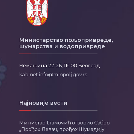
Министарство пољопривреде,
шумарства и водопривреде
Немањина 22-26, 11000 Београд
kabinet.info@minpolj.gov.rs
Најновије вести
Министар Гламочић отворио Сабор
„Прођох Левач, прођох Шумадију“: