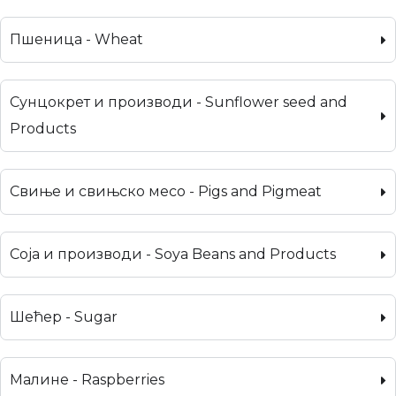
Пшеница - Wheat
Сунцокрет и производи - Sunflower seed and
Products
Свиње и свињско месо - Pigs and Pigmeat
Соја и производи - Soya Beans and Products
Шећер - Sugar
Малине - Raspberries