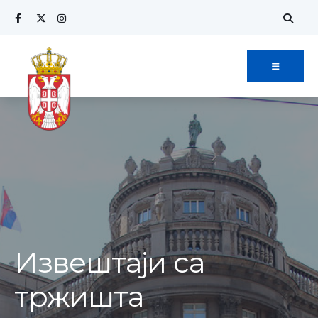
Извештаји са
тржишта