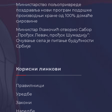
Министарство пољопривреде
поздравља нови програм подршке
производњи хране од 100% домаће
сировине
Министар Гламочић отворио Сабор
„Прођох Левач, прођох Шумадију“:
Очување села је питање будућности
Србије
Корисни линкови
Правилници
Уредбе
Закони
Наредбе