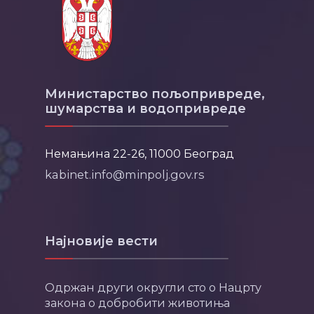
Министарство пољопривреде,
шумарства и водопривреде
Немањина 22-26, 11000 Београд
kabinet.info@minpolj.gov.rs
Најновије вести
Одржан други округли сто о Нацрту
закона о добробити животиња