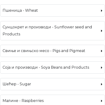
Пшеница - Wheat
Сунцокрет и производи - Sunflower seed and
Products
Свиње и свињско месо - Pigs and Pigmeat
Соја и производи - Soya Beans and Products
Шећер - Sugar
Малине - Raspberries