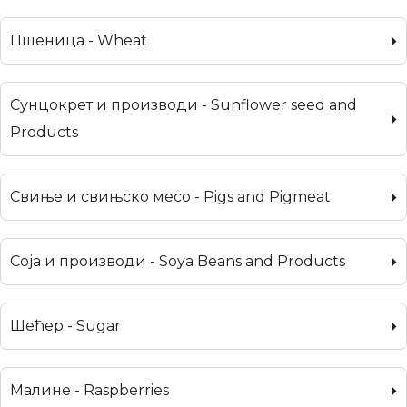
Пшеница - Wheat
Сунцокрет и производи - Sunflower seed and
Products
Свиње и свињско месо - Pigs and Pigmeat
Соја и производи - Soya Beans and Products
Шећер - Sugar
Малине - Raspberries