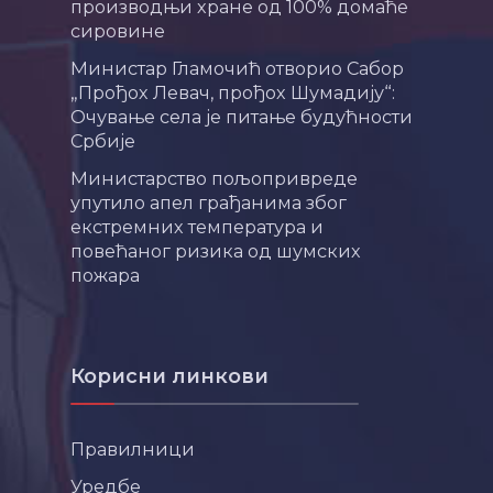
производњи хране од 100% домаће
сировине
Министар Гламочић отворио Сабор
„Прођох Левач, прођох Шумадију“:
Очување села је питање будућности
Србије
Министарство пољопривреде
упутило апел грађанима због
екстремних температура и
повећаног ризика од шумских
пожара
Корисни линкови
Правилници
Уредбе