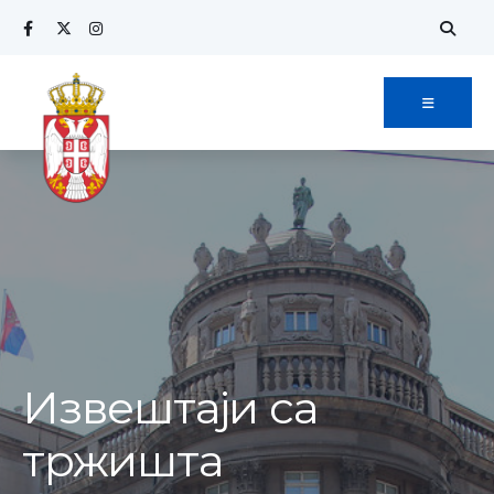
Извештаји са
тржишта