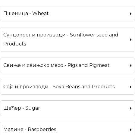
Пшеница - Wheat
Сунцокрет и производи - Sunflower seed and
Products
Свиње и свињско месо - Pigs and Pigmeat
Соја и производи - Soya Beans and Products
Шећер - Sugar
Малине - Raspberries