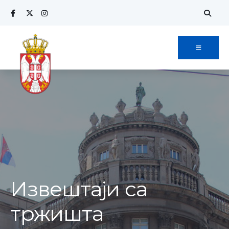
Извештаји са
тржишта