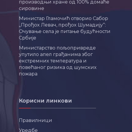
производњи хране од 100% домаће
сировине
Министар Гламочић отворио Сабор
„Прођох Левач, прођох Шумадију“:
Очување села је питање будућности
Србије
Министарство пољопривреде
упутило апел грађанима због
екстремних температура и
повећаног ризика од шумских
пожара
Корисни линкови
Правилници
Уредбе