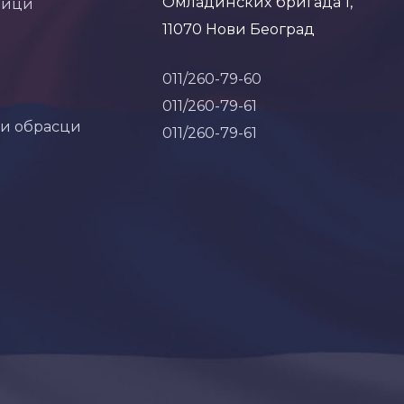
Омладинских бригада 1,
ници
11070 Нови Београд
011/260-79-60
011/260-79-61
 и обрасци
011/260-79-61