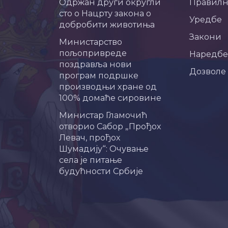
Одржан други округли
Правил
сто о Нацрту закона о
Уредбе
добробити животиња
Закони
Министарство
пољопривреде
Наредбе
поздравља нови
Дозволе
програм подршке
производњи хране од
100% домаће сировине
Министар Гламочић
отворио Сабор „Прођох
Левач, прођох
Шумадију“: Очување
села је питање
будућности Србије