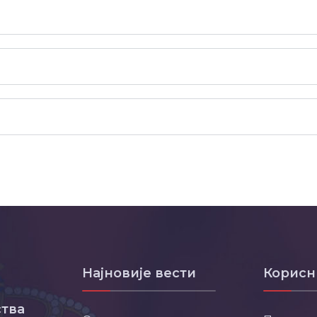
Најновије вести
Корисн
тва