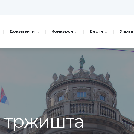
Документи
Конкурси
Вести
Управ
а тржишта