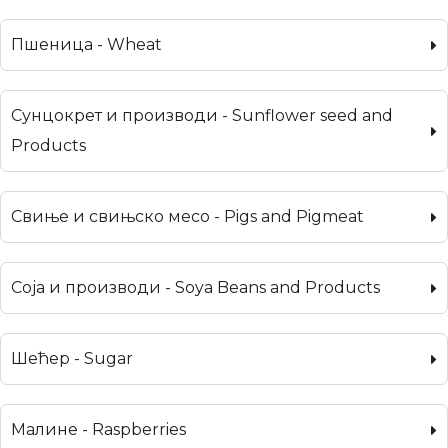
Пшеница - Wheat
Сунцокрет и производи - Sunflower seed and
Products
Свиње и свињско месо - Pigs and Pigmeat
Соја и производи - Soya Beans and Products
Шећер - Sugar
Малине - Raspberries