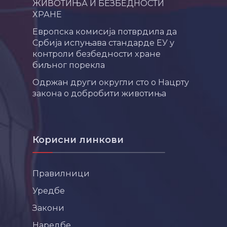
ЖИВОТИЊА И БЕЗБЕДНОСТИ
ХРАНЕ
Европска комисија потврдила да
Србија испуњава стандарде ЕУ у
контроли безбедности хране
биљног порекла
Одржан други округли сто о Нацрту
закона о добробити животиња
Корисни линкови
Правилници
Уредбе
Закони
Наредбе