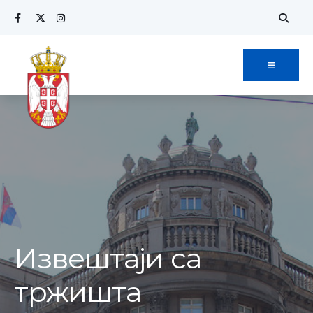
Извештаји са
тржишта