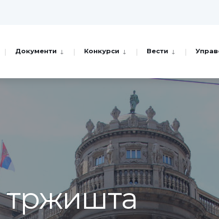
Документи
Конкурси
Вести
Управ
а тржишта