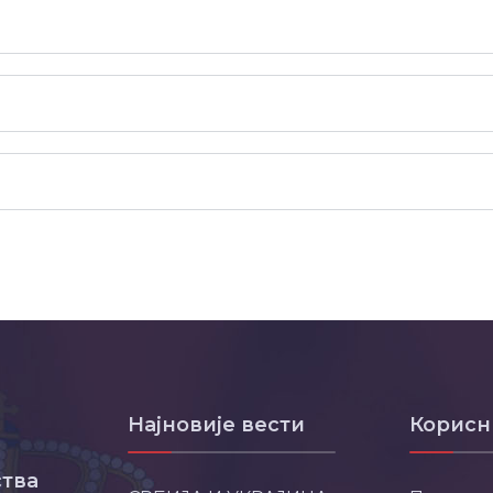
Најновије вести
Корисн
тва