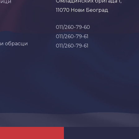
Омладинских бригада 1,
ници
11070 Нови Београд
011/260-79-60
011/260-79-61
 и обрасци
011/260-79-61