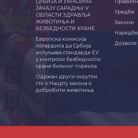
СРБИЈА И УКРАЈИНА
Правил
ЈАЧАЈУ САРАДЊУ У
Уредбе
ОБЛАСТИ ЗДРАВЉА
ЖИВОТИЊА И
Закони
БЕЗБЕДНОСТИ ХРАНЕ
Наредбе
Европска комисија
Дозволе
потврдила да Србија
испуњава стандарде ЕУ
у контроли безбедности
хране биљног порекла
Одржан други округли
сто о Нацрту закона о
добробити животиња