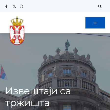
Извештаји са
тржишта