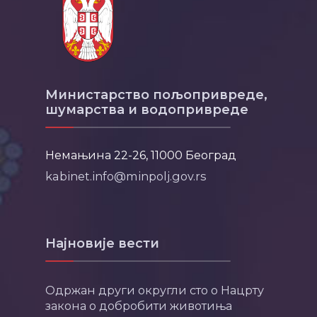
Министарство пољопривреде,
шумарства и водопривреде
Немањина 22-26, 11000 Београд
kabinet.info@minpolj.gov.rs
Најновије вести
Одржан други округли сто о Нацрту
закона о добробити животиња