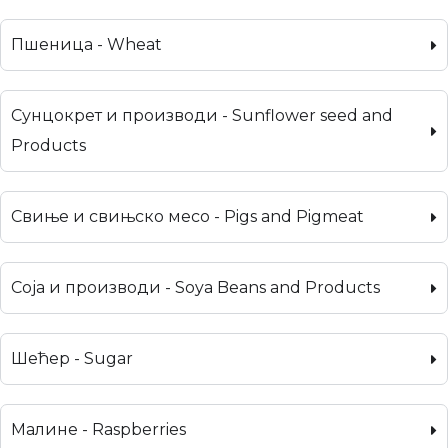
Пшеница - Wheat
Сунцокрет и производи - Sunflower seed and
Products
Свиње и свињско месо - Pigs and Pigmeat
Соја и производи - Soya Beans and Products
Шећер - Sugar
Малине - Raspberries