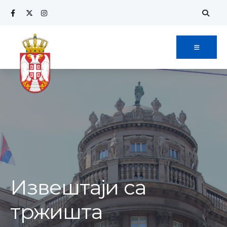
Извештаји са
тржишта