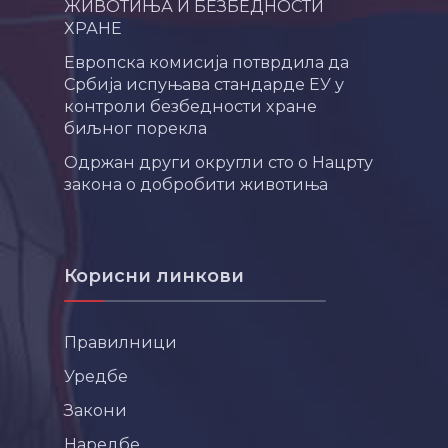
ЖИВОТИЊА И БЕЗБЕДНОСТИ
ХРАНЕ
Европска комисија потврдила да
Србија испуњава стандарде ЕУ у
контроли безбедности хране
биљног порекла
Одржан други округли сто о Нацрту
закона о добробити животиња
Корисни линкови
Правилници
Уредбе
Закони
Наредбе