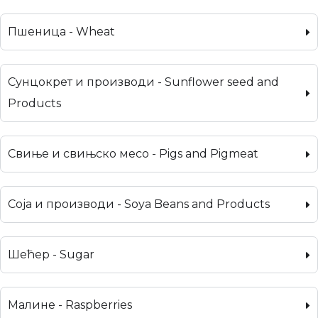
Пшеница - Wheat
Сунцокрет и производи - Sunflower seed and
Products
Свиње и свињско месо - Pigs and Pigmeat
Соја и производи - Soya Beans and Products
Шећер - Sugar
Малине - Raspberries