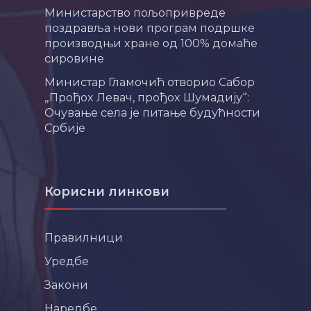
Министарство пољопривреде
поздравља нови програм подршке
производњи хране од 100% домаће
сировине
Министар Гламочић отворио Сабор
„Прођох Левач, прођох Шумадију“:
Очување села је питање будућности
Србије
Корисни линкови
Правилници
Уредбе
Закони
Наредбе