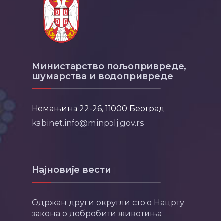
Министарство пољопривреде,
шумарства и водопривреде
Немањина 22-26, 11000 Београд
kabinet.info@minpolj.gov.rs
Најновије вести
Одржан други округли сто о Нацрту
закона о добробити животиња