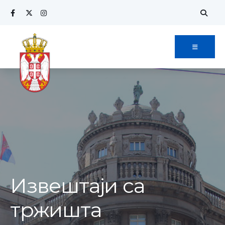
Извештаји са
тржишта