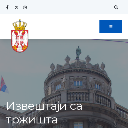
Извештаји са
тржишта