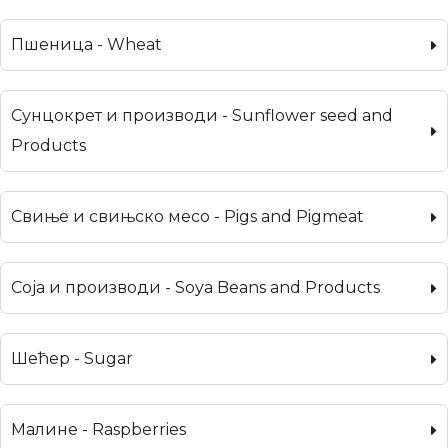
Пшеница - Wheat
Сунцокрет и производи - Sunflower seed and
Products
Свиње и свињско месо - Pigs and Pigmeat
Соја и производи - Soya Beans and Products
Шећер - Sugar
Малине - Raspberries