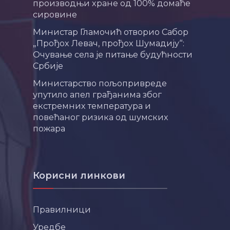
производњи хране од 100% домаће
сировине
Министар Гламочић отворио Сабор
„Прођох Левач, прођох Шумадију“:
Очување села је питање будућности
Србије
Министарство пољопривреде
упутило апел грађанима због
екстремних температура и
повећаног ризика од шумских
пожара
Корисни линкови
Правилници
Уредбе