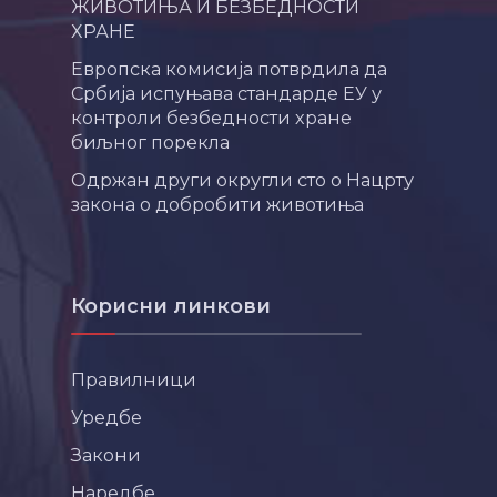
ЖИВОТИЊА И БЕЗБЕДНОСТИ
ХРАНЕ
Европска комисија потврдила да
Србија испуњава стандарде ЕУ у
контроли безбедности хране
биљног порекла
Одржан други округли сто о Нацрту
закона о добробити животиња
Корисни линкови
Правилници
Уредбе
Закони
Наредбе