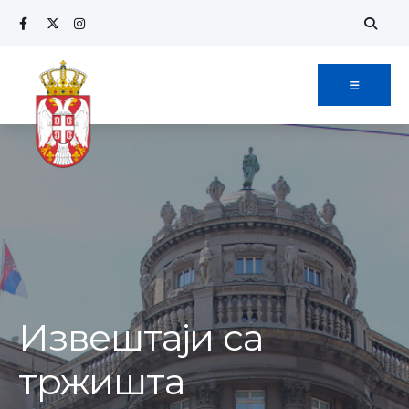
Извештаји са
тржишта