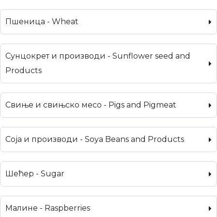
Пшеница - Wheat
Сунцокрет и производи - Sunflower seed and
Products
Свиње и свињско месо - Pigs and Pigmeat
Соја и производи - Soya Beans and Products
Шећер - Sugar
Малине - Raspberries