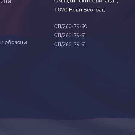
Омладинских бригада 1,
ници
11070 Нови Београд
011/260-79-60
011/260-79-61
 и обрасци
011/260-79-61