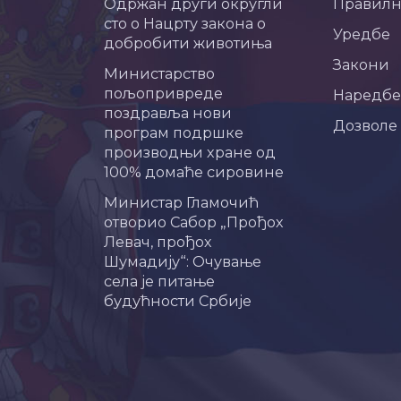
Одржан други округли
Правил
сто о Нацрту закона о
Уредбе
добробити животиња
Закони
Министарство
пољопривреде
Наредбе
поздравља нови
Дозволе
програм подршке
производњи хране од
100% домаће сировине
Министар Гламочић
отворио Сабор „Прођох
Левач, прођох
Шумадију“: Очување
села је питање
будућности Србије