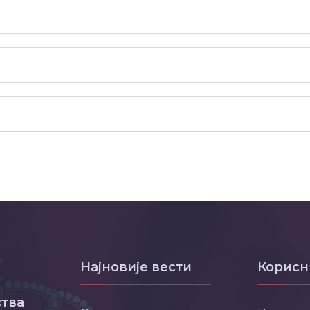
Најновије вести
Корисн
тва