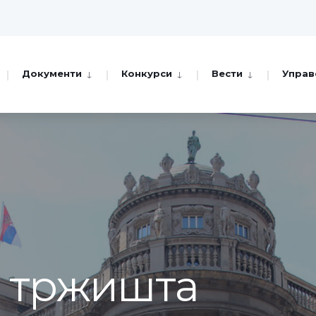
Документи
Конкурси
Вести
Управ
а тржишта