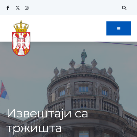
Извештаји са
тржишта