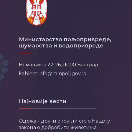
Министарство пољопривреде,
шумарства и водопривреде
Немањина 22-26, 11000 Београд
kabinet.info@minpolj.gov.rs
Најновије вести
Одржан други округли сто о Нацрту
закона о добробити животиња