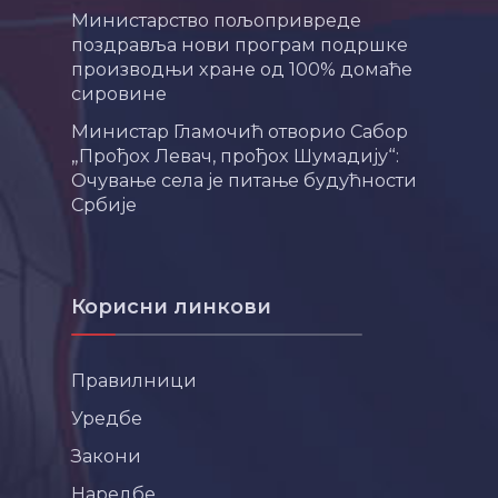
Министарство пољопривреде
поздравља нови програм подршке
производњи хране од 100% домаће
сировине
Министар Гламочић отворио Сабор
„Прођох Левач, прођох Шумадију“:
Очување села је питање будућности
Србије
Корисни линкови
Правилници
Уредбе
Закони
Наредбе