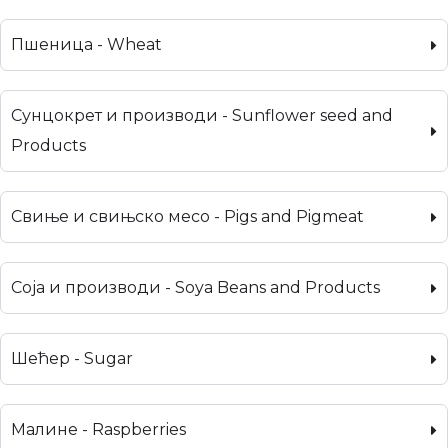
Пшеница - Wheat
Сунцокрет и производи - Sunflower seed and
Products
Свиње и свињско месо - Pigs and Pigmeat
Соја и производи - Soya Beans and Products
Шећер - Sugar
Малине - Raspberries