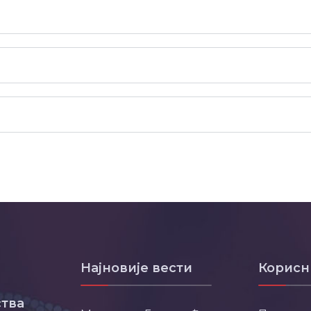
Најновије вести
Корисн
тва