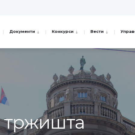
Документи
Конкурси
Вести
Управ
а тржишта