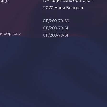
Омладинских бригада 1,
ници
11070 Нови Београд
011/260-79-60
011/260-79-61
 и обрасци
011/260-79-61