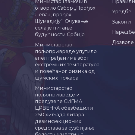
Министар Гламочић
Правил
отворио Сабор „Прођох
Уредбе
Левач, прођох
Шумадију“: Очување
Закони
села је питање
Наредбе
будућности Србије
Дозволе
Министарство
пољопривреде упутило
апел грађанима због
екстремних температура
и повећаног ризика од
шумских пожара
Министарство
пољопривреде и
предузеће СИГМА
ЦРВЕНКА обезбедили
250 хиљада литара
дезинфекционих
средстава за сузбијање
болести животиња