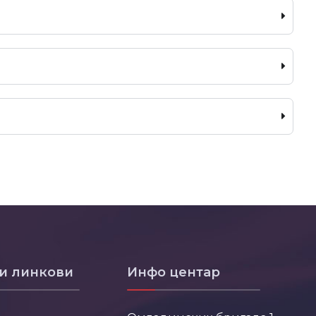
и линкови
Инфо центар